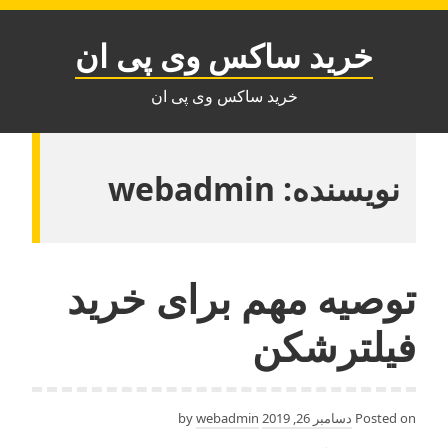
Ski
t
خرید ساکس وی پی ان
conten
خرید ساکس وی پی ان
نویسنده:
webadmin
توصیه مهم برای خرید
فیلترشکن
Posted on
دسامبر 26, 2019
by
webadmin