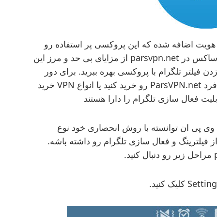
 احراز هویت اضافه شده که این پروکسی پر استفاده رو
تجاری سازی کرده و هم اکنون میتونید با خرید ساکس در parsvpn.net از مزایای بی حد و مرز این
ن فیلتر تلگرام با پروکسی بهره ببرید. برای دور
زدن فیلتر ، میتونید فیلتر شکن های منحصر به فرد ParsVPN.net رو خرید کنید یا انواع VPN خرید
یت فعال سازی تلگرام را دارا هستند
وی پی ان توانسته با روش انحصاری خود نوع
ز فیلترینگ و فعال سازی تلگرام رو داشته باشه.